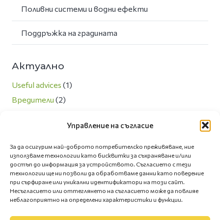
Поливни системи и водни ефекти
Поддръжка на градината
Актуално
Useful advices
(1)
Вредители
(2)
Любопитно
(13)
Управление на съгласие
Направи си сам
(3)
Новини
(7)
За да осигурим най-доброто потребителско преживяване, ние
използваме технологии като бисквитки за съхраняване и/или
Озеленяване и екология
(5)
достъп до информация за устройството. Съгласието с тези
Полезни съвети
(66)
технологии ще ни позволи да обработваме данни като поведение
при сърфиране или уникални идентификатори на този сайт.
Сезонни грижи за двора
(4)
Несъгласието или оттеглянето на съгласието може да повлияе
неблагоприятно на определени характеристики и функции.