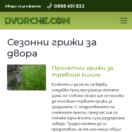
0898 451 832
Обади се за оферта
Сезонни грижи за
двора
Пролетни грижи за
тревния килим
Колкото и да не ни се вярва,
гледайки през прозореца лютата
зима, но съвсем скоро ще се наложи
да положим първите грижи за
градината. С отдръпването на
снежните преспи, пред нас ще се
покаже една жълта, суха раздърпана
ливада. Трудно можем да си
представим, че тя има нещо общо