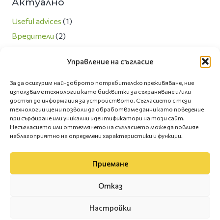
Актуално
Useful advices
(1)
Вредители
(2)
Любопитно
(13)
Управление на съгласие
Направи си сам
(3)
Новини
(7)
За да осигурим най-доброто потребителско преживяване, ние
използваме технологии като бисквитки за съхраняване и/или
Озеленяване и екология
(5)
достъп до информация за устройството. Съгласието с тези
Полезни съвети
(66)
технологии ще ни позволи да обработваме данни като поведение
при сърфиране или уникални идентификатори на този сайт.
Сезонни грижи за двора
(4)
Несъгласието или оттеглянето на съгласието може да повлияе
неблагоприятно на определени характеристики и функции.
Приемане
Отказ
Настройки
Дворче ЕООД © 2010-2026 Всички права запазени |