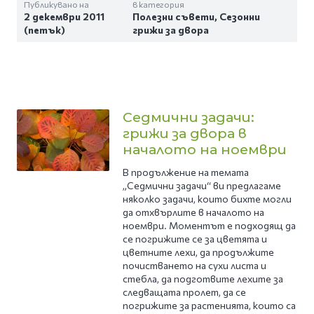
Публикувано на
в категория
2 декември 2011
Полезни съвети
,
Сезонни
(петък)
грижи за двора
Седмични задачи:
грижи за двора в
началото на ноември
В продължение на темата
„Седмични задачи“ ви предлагаме
няколко задачи, които бихте могли
да отхвърлите в началото на
ноември. Моментът е подходящ да
се погрижите се за цветята и
цветните лехи, да продължите
почистването на сухи листа и
стебла, да подготвите лехите за
следващата пролет, да се
погрижите за растенията, които са