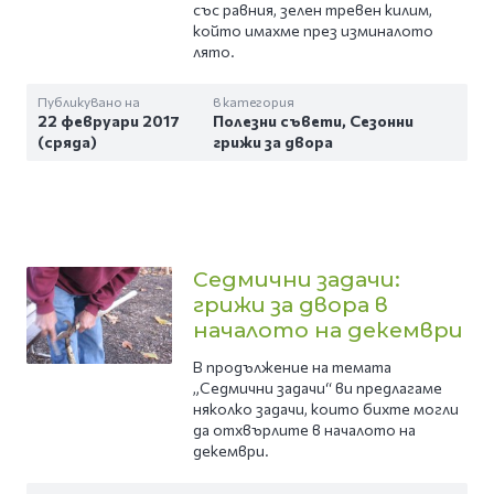
със равния, зелен тревен килим,
който имахме през изминалото
лято.
Публикувано на
в категория
22 февруари 2017
Полезни съвети
,
Сезонни
(сряда)
грижи за двора
Седмични задачи:
грижи за двора в
началото на декември
В продължение на темата
„Седмични задачи“ ви предлагаме
няколко задачи, които бихте могли
да отхвърлите в началото на
декември.