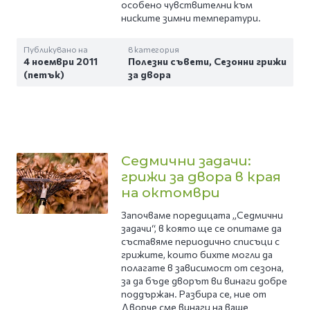
особено чувствителни към
ниските зимни температури.
Публикувано на
в категория
4 ноември 2011
Полезни съвети
,
Сезонни грижи
(петък)
за двора
Седмични задачи:
грижи за двора в края
на октомври
Започваме поредицата „Седмични
задачи“, в която ще се опитаме да
съставяме периодично списъци с
грижите, които бихте могли да
полагате в зависимост от сезона,
за да бъде дворът ви винаги добре
поддържан. Разбира се, ние от
Дворче сме винаги на ваше