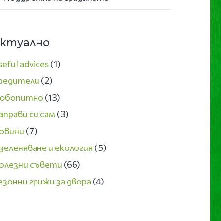
ктуално
seful advices
(1)
редители
(2)
юбопитно
(13)
аправи си сам
(3)
овини
(7)
зеленяване и екология
(5)
олезни съвети
(66)
езонни грижи за двора
(4)