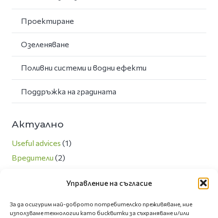
Проектиране
Озеленяване
Поливни системи и водни ефекти
Поддръжка на градината
Актуално
Useful advices
(1)
Вредители
(2)
Любопитно
(13)
Управление на съгласие
Направи си сам
(3)
Новини
(7)
За да осигурим най-доброто потребителско преживяване, ние
използваме технологии като бисквитки за съхраняване и/или
Озеленяване и екология
(5)