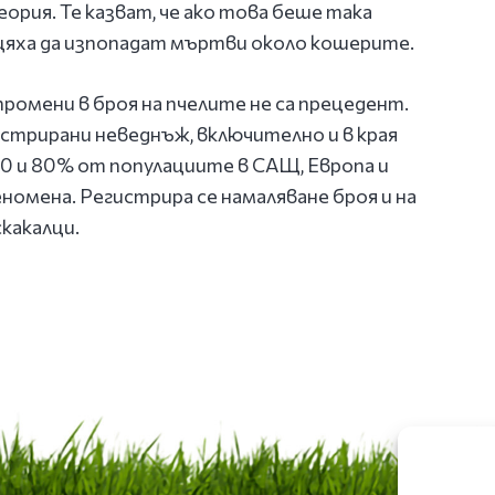
ория. Те казват, че ако това беше така
 щяха да изпопадат мъртви около кошерите.
промени в броя на пчелите не са прецедент.
стрирани неведнъж, включително и в края
 30 и 80% от популациите в САЩ, Европа и
еномена. Регистрира се намаляване броя и на
скакалци.