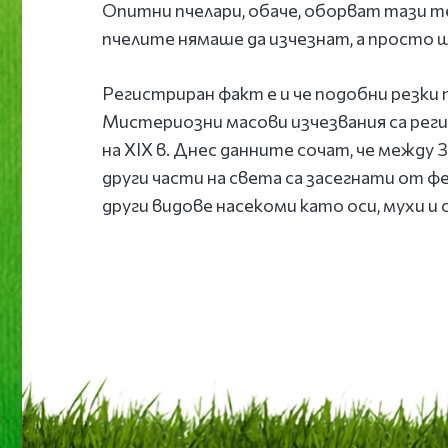
Опитни пчелари, обаче, оборват тази те
пчелите нямаше да изчезнат, а просто
Регистриран факт е и че подобни резки 
Мистериозни масови изчезвания са реги
на XIX в. Днес данните сочат, че между
други части на света са засегнати от ф
други видове насекоми като оси, мухи и 