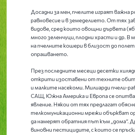
Досадни за мен, пчелите играят важна 
равновесие и в земеделието. От тях з
видове, сред които овощни дървета (ябъ
много зеленчуци, плодни храсти и др. 
на пчелните кошери в близост до полет
опрашването.
През последните месеци десетки хиляди 
открити изоставени от техните обита
и малките насекоми. Милиарди пчели-ра
САЩ, Южна Америка и Европа се опитв
явление. Някои от тях предлагат обясн
телкомуникационни мрежи объркват ор
да намерят обратния път към „дома“. Др
виновни пестицидите, с които се пръс