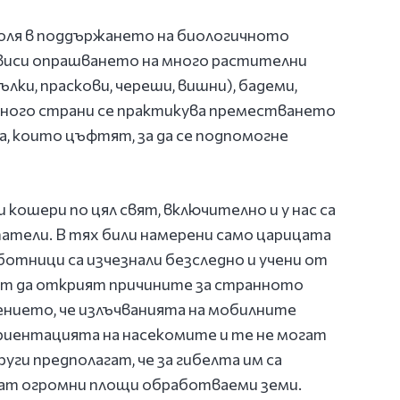
роля в поддържането на биологичното
ависи опрашването на много растителни
лки, праскови, череши, вишни), бадеми,
В много страни се практикува преместването
а, които цъфтят, за да се подпомогне
кошери по цял свят, включително и у нас са
тели. В тях били намерени само царицата
ботници са изчезнали безследно и учени от
ат да открият причините за странното
ението, че излъчванията на мобилните
иентацията на насекомите и те не могат
уги предполагат, че за гибелта им са
кат огромни площи обработваеми земи.