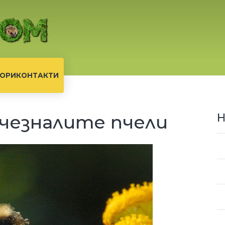
ОРИ
КОНТАКТИ
чезналите пчели
Н