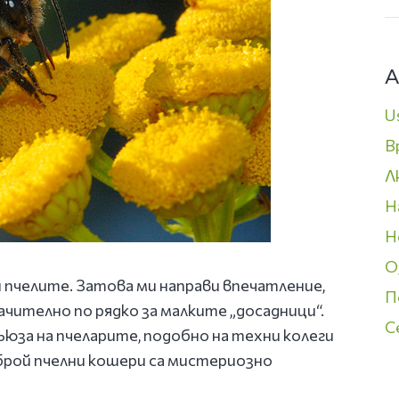
А
U
В
Л
Н
Н
О
 пчелите. Затова ми направи впечатление,
П
начително по рядко за малките „досадници“.
С
ъюза на пчеларите, подобно на техни колеги
 брой пчелни кошери са мистериозно