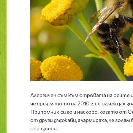
Aлергичен съм към отровата на осите и
че през лятото на 2010 г. се оглеждах з
Припомних си го и наскоро, когато от С
от други държави, алармираха, че голям
опразнени.