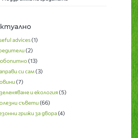
ктуално
seful advices
(1)
редители
(2)
юбопитно
(13)
аправи си сам
(3)
овини
(7)
зеленяване и екология
(5)
олезни съвети
(66)
езонни грижи за двора
(4)