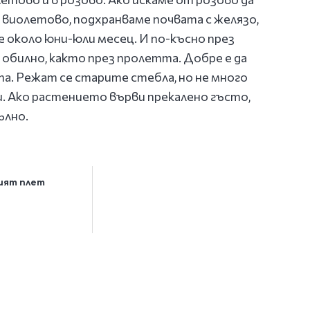
 виолетово, подхранваме почвата с желязо,
 около юни-юли месец. И по-късно през
 обилно, както през пролетта. Добре е да
та. Режат се старите стебла, но не много
и. Ако растението върви прекалено гъсто,
ълно.
ият плет