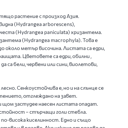
ящо растение с произход Азия.
идна (Hydrangea arborescens),
честа (Hydrangea paniculata) хризантема.
зантема (Hydrangea macrophyla). Това е
о около метър височина. Листата са едри,
раищата. Цветовете са едри, обилни ,
а са бели, червени или сини, виолетови,
сно. Сенкоустойчива е, но и на слънце се
стението, отглеждано на завет.
и щом застудее наесен листата опадат.
 стойност – стърчащи голи стебла.
 по-висока киселинност. Едно и също
етово и в розово. Ако искаме от розово да