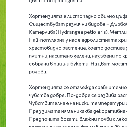
цвят на хортензията.
Хортензията е листопадно обилно цъфт
Съществуват различни видове – Дървов
Катерлива(Hydrangea petiolaris), Метли
Най-популярна у нас е едролистната хри
храстовидно растение, което достига д
плътни, наситено зелени, назъбени по к
събрани в пищни букети. На цвят могат д
розови.
Хортензията се отглежда сравнително ле
чувства добре. По-добре се развива ра
Чувствителна е на ниски температури 
През зимата няма никаква декоративна
Предпочита богати влажни почви с леко
растение може да цъфти и в синьо/виол