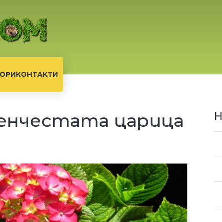
ОРИ
КОНТАКТИ
сенчестата царица
Н