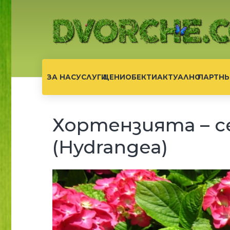
ЗА НАС
УСЛУГИ
ЦЕНИ
ОБЕКТИ
АКТУАЛНО
ПАРТНЬ
Хортензията – 
(Hydrangea)