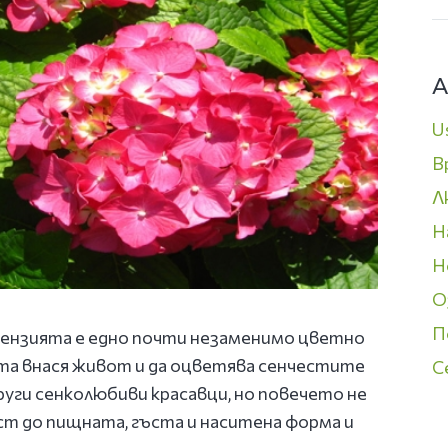
А
U
В
Л
Н
Н
О
П
тензията е едно почти незаменимо цветно
ота внася живот и да оцветява сенчестите
С
руги сенколюбиви красавци, но повечето не
т до пищната, гъста и наситена форма и