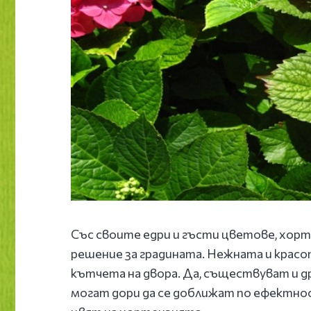
Със своите едри и гъсти цветове, хор
решение за градината. Нежната и крас
кътчета на двора. Да, съществуват и д
могат дори да се доближат по ефектнос