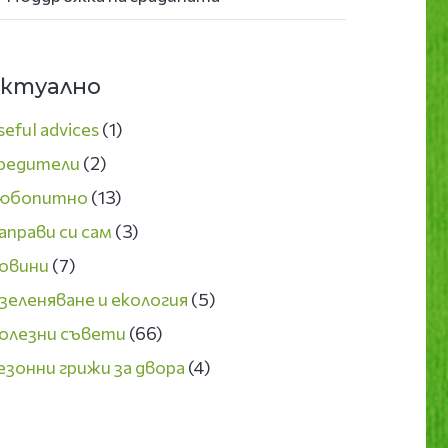
ктуално
seful advices
(1)
редители
(2)
юбопитно
(13)
аправи си сам
(3)
овини
(7)
зеленяване и екология
(5)
олезни съвети
(66)
езонни грижи за двора
(4)