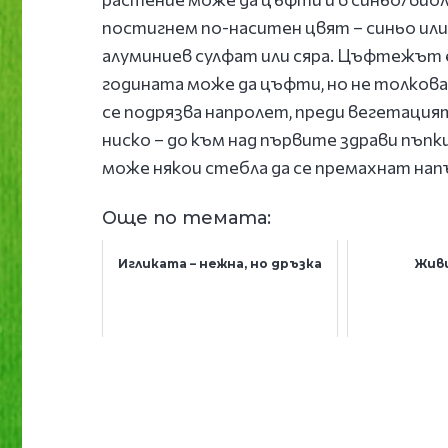
постигнем по-наситен цвят – синьо или
алуминиев сулфат или сяра. Цъфтежът е
годината може да цъфти, но не толкова
се подрязва напролет, преди вегетация
ниско – до към над първите здрави пъпк
може някои стебла да се премахнат нап
Още по темата:
Игликата – нежна, но дръзка
Жив