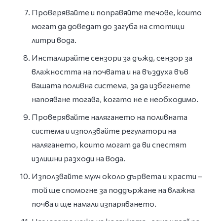
Проверявайте и поправяйте течове, които
могат да доведат до загуба на стотици
литри вода.
Инсталирайте сензори за дъжд, сензор за
влажността на почвата и на въздуха във
вашата поливна система, за да избегнете
напояване тогава, когато не е необходимо.
Проверявайте налягането на поливната
система и използвайте регулатори на
налягането, които могат да ви спестят
излишни разходи на вода.
Използвайте мулч около дървета и храсти –
той ще спомогне за поддържане на влажна
почва и ще намали изпаряването.