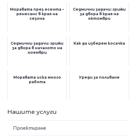
Моравата през есента –
Седмични задачи: грижи
ренесанс в края на
за двора в края на
сезона
октомври
Седмични задачи: грижи
Как да изберем косачка
за двора в началото на
ноември
Моравата иска много
Уреди за поливане
работа
Нашите услуги
Проектиране