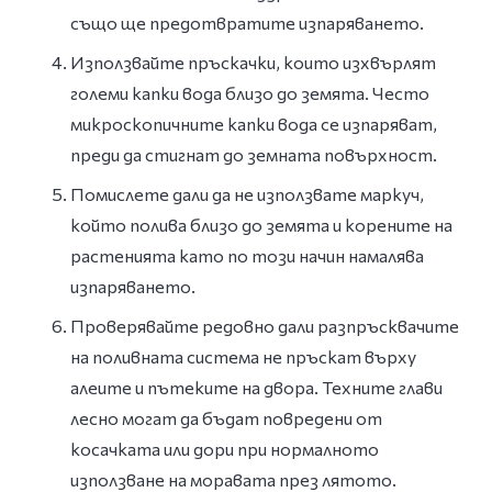
също ще предотвратите изпаряването.
Използвайте пръскачки, които изхвърлят
големи капки вода близо до земята. Често
микроскопичните капки вода се изпаряват,
преди да стигнат до земната повърхност.
Помислете дали да не използвате маркуч,
който полива близо до земята и корените на
растенията като по този начин намалява
изпаряването.
Проверявайте редовно дали разпръсквачите
на поливната система не пръскат върху
алеите и пътеките на двора. Техните глави
лесно могат да бъдат повредени от
косачката или дори при нормалното
използване на моравата през лятото.