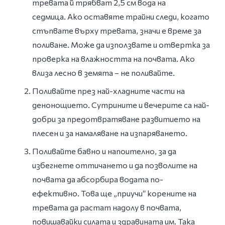
тревата й трябват 2,5 см вода на
седмица. Ако оставяте трайни следи, когато
стъпвате върху тревата, значи е време за
поливане. Може да използвате и отвертка за
проверка на влажността на почвата. Aко
влиза лесно в земята – не поливайте.
Поливайте през най-хладните части на
денонощието. Сутрините и вечерите са най-
добри за предотвратяване развитието на
плесен и за намаляване на изпаряването.
Поливайте бавно и напоително, за да
избегнете оттичането и да позволите на
почвата да абсорбира водата по-
ефективно. Това ще „приучи“ корените на
тревата да растат надолу в почвата,
повишавайки силата и здравината им. Така