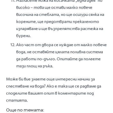
Нагласете ножа на косачката „една идея“ по
високо – това ще остави малко повече
височина на стеблата, но ще осигури сянка на
корените, ще предотврати прекаленото
изпаряване и ще възпрепятства растежа на
бурени.
Ако част от двора се нуждае от малко повече
вода, не оставяйте цялата поливна система
да работи по-дълго. Опитайте да полеете
тази площ на ръка.
Може би вие знаете още интересни начини за
спестяване на вода? Ако е така ще се радваме да
споделите вашият опит в коментарите под
статията.
Още по темата: