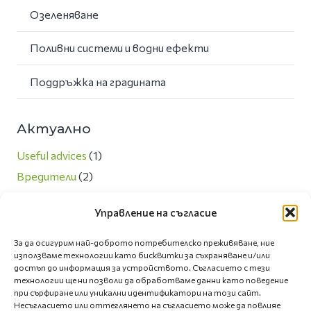
Озеленяване
Поливни системи и водни ефекти
Поддръжка на градината
Актуално
Useful advices
(1)
Вредители
(2)
Любопитно
(13)
Управление на съгласие
Направи си сам
(3)
Новини
(7)
За да осигурим най-доброто потребителско преживяване, ние
използваме технологии като бисквитки за съхраняване и/или
Озеленяване и екология
(5)
достъп до информация за устройството. Съгласието с тези
Полезни съвети
(66)
технологии ще ни позволи да обработваме данни като поведение
при сърфиране или уникални идентификатори на този сайт.
Сезонни грижи за двора
(4)
Несъгласието или оттеглянето на съгласието може да повлияе