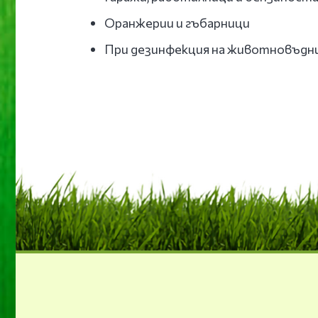
Оранжерии и гъбарници
При дезинфекция на животновъдн