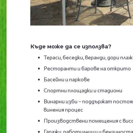
Къде може да се използва?
Тераси, беседки, веранди, дори пла
Ресторанти и барове на открито
Басейни и паркове
Спортни площадки и стадиони
Винарни изби – поддържат постоя
винения процес
Производствени помещения с вис
Гаражи, работилници и бензиност