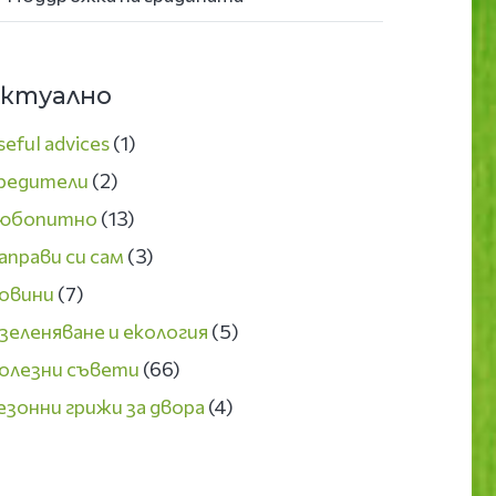
ктуално
seful advices
(1)
редители
(2)
юбопитно
(13)
аправи си сам
(3)
овини
(7)
зеленяване и екология
(5)
олезни съвети
(66)
езонни грижи за двора
(4)