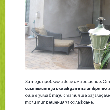
За тези проблеми вече има решение. От
системите за охлаждане на открито
и
още е зима в тази статия ще разгледа
този тип решения за охлаждане.