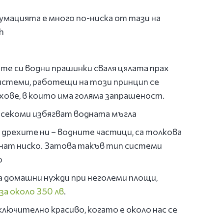
мацията е много по-ниска от тази на
h
те си водни прашинки сваля цялата прах
системи, работещи на този принцип се
ове, в които има голяма запрашеност.
асекоми избягват водната мъгла
 дрехите ни – водните частици, са толкова
аднат ниско. Затова такъв тип системи
о
за домашни нужди при неголеми площи,
за около 350 лв
.
лючително красиво, когато е около нас се