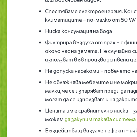
Спестяваме електроенергия. Консу
климатиците – по-малко от 50 W/
Ниска консумация на вода
Филтрира въздуха от прах – с фини
около нас на земята. Не случайно 
използват във производствени цех
Не допуска насекоми – повечето н
Не овлажнява мебелите и не мокри
малки, че се изпаряват преди да п
могат да се използват и на закрит
Цената им е сравнително ниска – 
можем
да закупим такава система 
Въздействащ визуален ефект – изк