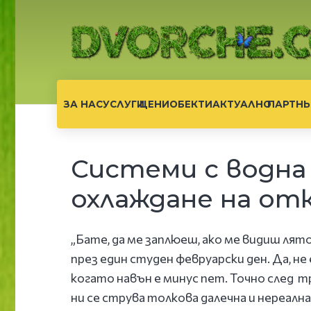
ЗА НАС
УСЛУГИ
ЦЕНИ
ОБЕКТИ
АКТУАЛНО
ПАРТНЬ
Системи с водна 
охлаждане на о
„Бате, да ме заплюеш, ако ме видиш лят
през един студен февруарски ден. Да, не
когато навън е минус пет. Точно след т
ни се струва толкова далечна и нереална