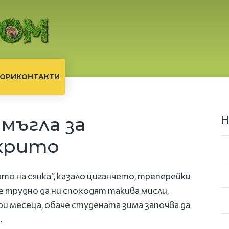
ОРИ
КОНТАКТИ
мъгла за
Н
ткрито
ото на сянка“, казало циганчето, треперейки
 е трудно да ни споходят такива мисли,
ри месеца, обаче студената зима започва да
.