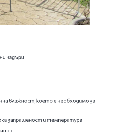
жни чадъри
нна влажност, което е необходимо за
ока запрашеност и температура
анции