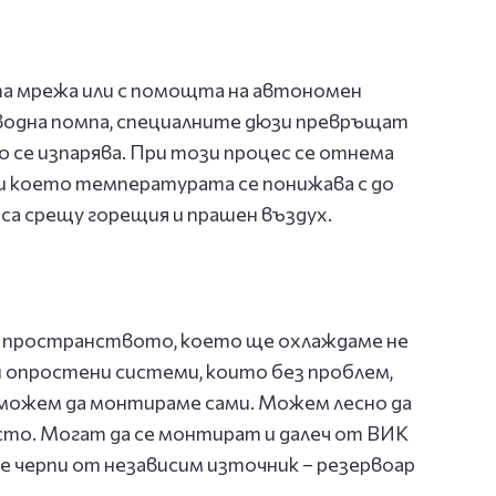
а мрежа или с помощта на автономен
 водна помпа, специалните дюзи превръщат
о се изпарява. При този процес се отнема
и което температурата се понижава с до
еса срещу горещия и прашен въздух.
о пространството, което ще охлаждаме не
и опростени системи, които без проблем,
можем да монтираме сами. Можем лесно да
ясто. Могат да се монтират и далеч от ВИК
се черпи от независим източник – резервоар