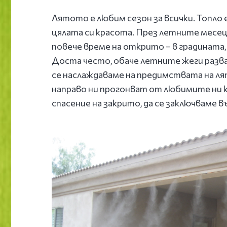
Лятото е любим сезон за всички. Топло 
цялата си красота. През летните месец
повече време на открито – в градината, 
Доста често, обаче летните жеги разва
се наслаждаваме на предимствата на ля
направо ни прогонват от любимите ни 
спасение на закрито, да се заключваме 