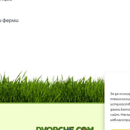
и ферми
За да осиг
технологии
устройство
данни като
сайт. Несъ
неблагопри