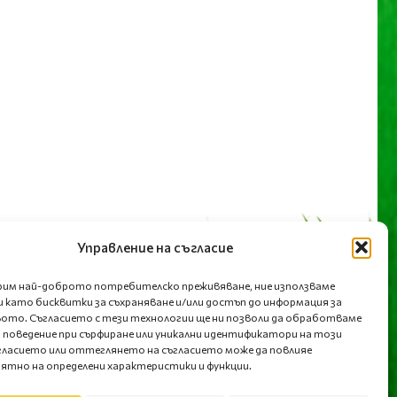
Управление на съгласие
урим най-доброто потребителско преживяване, ние използваме
 като бисквитки за съхраняване и/или достъп до информация за
то. Съгласието с тези технологии ще ни позволи да обработваме
 поведение при сърфиране или уникални идентификатори на този
гласието или оттеглянето на съгласието може да повлияе
ятно на определени характеристики и функции.