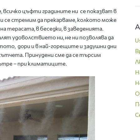
е, всичко цъфти градините ни се показват в
и се стремим да прекарваме, колкото може
А
на терасата, в беседки, в заведенията.
лят удоволствието ни, не ни позволява да
U
тото, дори и в най-горещите и задушни дни
В
кътчета. Принудени сме да се търсим
Л
вътре – при климатиците.
Н
Н
О
П
С