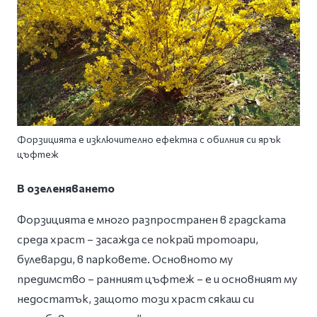
Форзицията е изключително ефектна с обилния си ярък
цъфтеж
В озеленяването
Форзицията е много разпространен в градската
среда храст – засажда се покрай тротоари,
булеварди, в парковете. Основното му
предимство – ранният цъфтеж – е и основният му
недостатък, защото този храст сякаш си