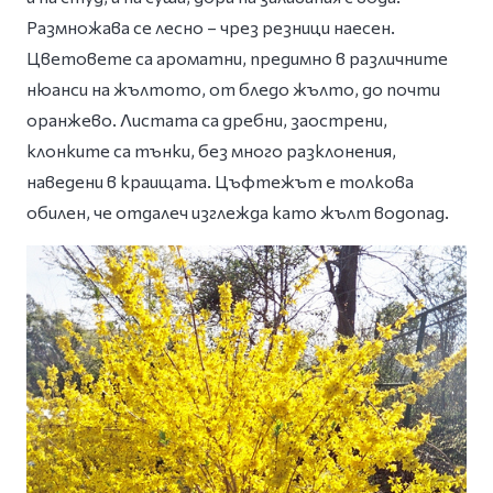
Размножава се лесно – чрез резници наесен.
Цветовете са ароматни, предимно в различните
нюанси на жълтото, от бледо жълто, до почти
оранжево. Листата са дребни, заострени,
клонките са тънки, без много разклонения,
наведени в краищата. Цъфтежът е толкова
обилен, че отдалеч изглежда като жълт водопад.