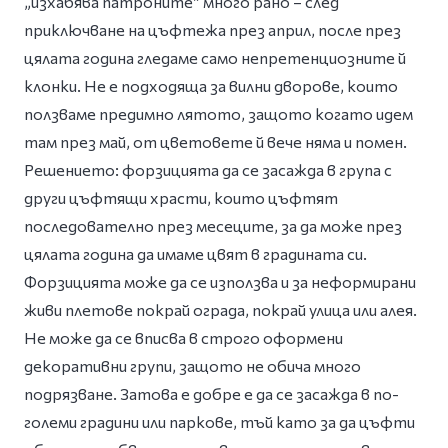
„изхабява патроните” много рано – след
приключване на цъфтежа през април, после през
цялата година гледаме само непретенциозните й
клонки. Не е подходяща за вилни дворове, които
ползваме предимно лятото, защото когато идем
там през май, от цветовете й вече няма и помен.
Решението: форзицията да се засажда в група с
други цъфтящи храсти, които цъфтят
последователно през месеците, за да може през
цялата година да имаме цвят в градината си.
Форзицията може да се използва и за неформирани
живи плетове покрай ограда, покрай улица или алея.
Не може да се вписва в строго оформени
декоративни групи, защото не обича много
подрязване. Затова е добре е да се засажда в по-
големи градини или паркове, тъй като за да цъфти