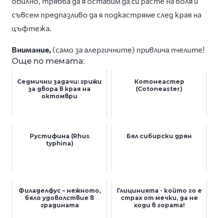
обилно, трябва да я оставим да си расте на воля и
съвсем предпазливо да я подкастряме след края на
цъфтежа.
Внимание,
(cамо за алергичните) привлича пчелите!
Още по темата:
Седмични задачи: грижи
Котонеастер
за двора в края на
(Cotoneaster)
октомври
Рустифина (Rhus
Бял сибирски дрян
typhina)
Филаделфус – нежното,
Глицинията - който го е
бяло удоволствие в
страх от мечки, да не
градината
ходи в гората!