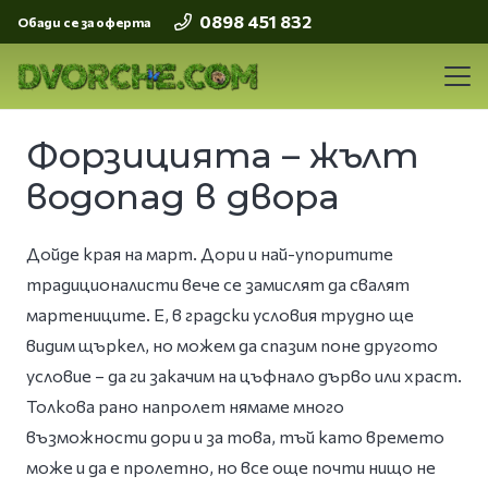
0898 451 832
Обади се за оферта
Форзицията – жълт
водопад в двора
Дойде края на март. Дори и най-упоритите
традиционалисти вече се замислят да свалят
мартениците. Е, в градски условия трудно ще
видим щъркел, но можем да спазим поне другото
условие – да ги закачим на цъфнало дърво или храст.
Толкова рано напролет нямаме много
възможности дори и за това, тъй като времето
може и да е пролетно, но все още почти нищо не