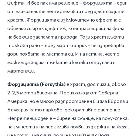
цъфти. И все пак има решение – форзицията – един
от най-ранните нетърпеливци сред цъфтящите
храсти. Форзицията е изключително ефектна с
обилния си ярък цъфтеж, контрастиращ на фона
на все още заспалата природа. Този храст цъфти
толкова рано – през март и април – че изпреварва
дори появата на листата си. И на истина, често
можем да видим тънките й клонки отрупани с
мартеници.
Форзицията (Forsythia)
e храст, достигащ около
2-2,5 метра височина. Произхожда от Северна
Америка, но е много разпространен в цяла Европа и
България като парково-декоративно растение.
Непретенциозен е – вирее на слънце, на полу-сянка,
на глинести и на песъкливи почви, издържа и на жега,
и на студ, и на суша, дори на заливания с вода.